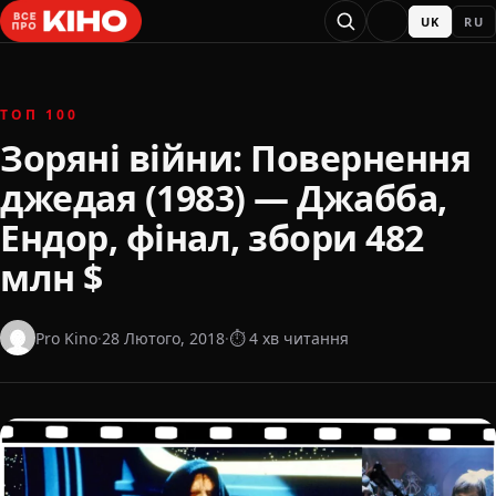
UK
RU
ТОП 100
Зоряні війни: Повернення
джедая (1983) — Джабба,
Ендор, фінал, збори 482
млн $
Pro Kino
·
28 Лютого, 2018
·
⏱ 4 хв читання