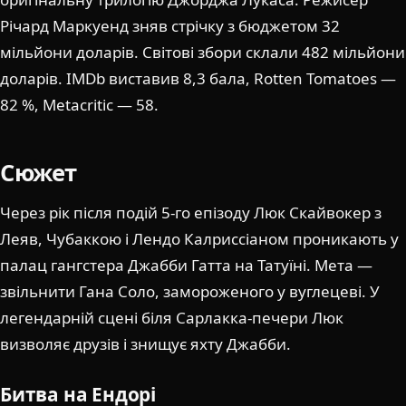
Річард Маркуенд зняв стрічку з бюджетом 32
мільйони доларів. Світові збори склали 482 мільйони
доларів. IMDb виставив 8,3 бала, Rotten Tomatoes —
82 %, Metacritic — 58.
Сюжет
Через рік після подій 5-го епізоду Люк Скайвокер з
Леяв, Чубаккою і Лендо Калриссіаном проникають у
палац гангстера Джабби Гатта на Татуїні. Мета —
звільнити Гана Соло, замороженого у вуглецеві. У
легендарній сцені біля Сарлакка-печери Люк
визволяє друзів і знищує яхту Джабби.
Битва на Ендорі