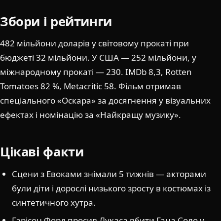
Збори і рейтинги
482 мільйони доларів у світовому прокаті при
бюджеті 32 мільйони. У США — 252 мільйони, у
міжнародному прокаті — 230. IMDb 8,3, Rotten
Tomatoes 82 %, Metacritic 58. Фільм отримав
спеціального «Оскара» за досягнення у візуальних
ефектах і номінацію за «Найкращу музику».
Цікаві факти
Сцени з Евоками знімали 5 тижнів — акторами
були діти і дорослі низького зросту в костюмах із
синтетичного хутра.
Гарісон Форд просив Лукаса вбити Гана Соло у