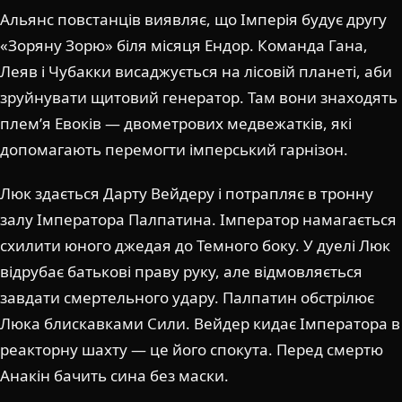
Альянс повстанців виявляє, що Імперія будує другу
«Зоряну Зорю» біля місяця Ендор. Команда Гана,
Леяв і Чубакки висаджується на лісовій планеті, аби
зруйнувати щитовий генератор. Там вони знаходять
плем’я Евоків — двометрових медвежатків, які
допомагають перемогти імперський гарнізон.
Люк здається Дарту Вейдеру і потрапляє в тронну
залу Імператора Палпатина. Імператор намагається
схилити юного джедая до Темного боку. У дуелі Люк
відрубає батькові праву руку, але відмовляється
завдати смертельного удару. Палпатин обстрілює
Люка блискавками Сили. Вейдер кидає Імператора в
реакторну шахту — це його спокута. Перед смертю
Анакін бачить сина без маски.