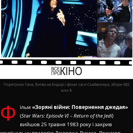
Порятунок Гана, битва на Ендорі і фінал саги Скайвокера, збори 482
млн $.
Ф
ільм
«Зоряні війни: Повернення джедая»
(
Star Wars: Episode VI – Return of the Jedi
)
вийшов 25 травня 1983 року і закрив
оригінальну трилогію Джорджа Лукаса. Режисер