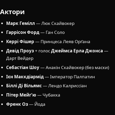
Актори
Марк Гемілл
— Люк Скайвокер
Гаррісон Форд
— Ган Соло
Керрі Фішер
— Принцеса Леяв Орґана
Девід Проуз
+ голос
Джеймса Ерла Джонса
—
Дарт Вейдер
Себастіан Шоу
— Анакін Скайвокер (без маски)
Ієн Маккдіармід
— Імператор Палпатин
Біллі Ді Вільямс
— Лендо Калриссіан
Пітер Мейг’ю
— Чубакка
Френк Оз
— Йода