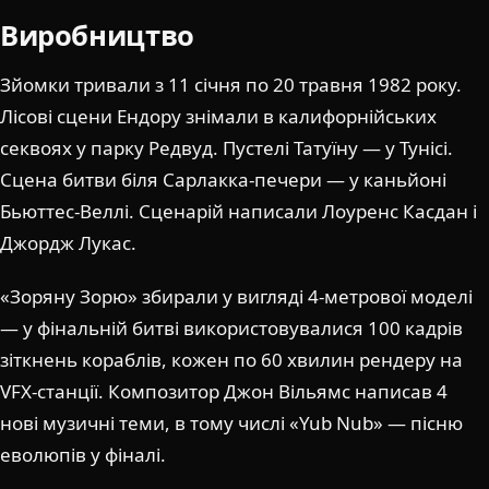
Виробництво
Зйомки тривали з 11 січня по 20 травня 1982 року.
Лісові сцени Ендору знімали в калифорнійських
секвоях у парку Редвуд. Пустелі Татуїну — у Тунісі.
Сцена битви біля Сарлакка-печери — у каньйоні
Бьюттес-Веллі. Сценарій написали Лоуренс Касдан і
Джордж Лукас.
«Зоряну Зорю» збирали у вигляді 4-метрової моделі
— у фінальній битві використовувалися 100 кадрів
зіткнень кораблів, кожен по 60 хвилин рендеру на
VFX-станції. Композитор Джон Вільямс написав 4
нові музичні теми, в тому числі «Yub Nub» — пісню
еволюпів у фіналі.