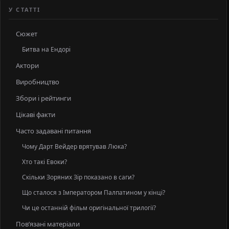
У СТАТТІ
Сюжет
Битва на Ендорі
Актори
Виробництво
Збори і рейтинги
Цікаві факти
Часто задавані питання
Чому Дарт Вейдер врятував Люка?
Хто такі Евоки?
Скільки Зоряних Зір показано в саги?
Що сталося з Імператором Палпатином у кінці?
Чи це останній фільм оригінальної трилогії?
Пов’язані матеріали