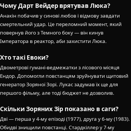
Чому Дарт Вейдер врятував Люка?
Анакін побачив у синові любов і відмову завдати
смертельний удар. Це переломний момент, який
повернув його з Темного боку — він кинув
Імператора в реактор, аби захистити Люка.
Хто такі Евоки?
Двометрові гумані-ведмежатки з лісового місяця
Ендор. Допомогли повстанцям зруйнувати щитовий
генератор Зоряної Зорі. Лукас задумав їх ще для
першого фільму, але тоді бюджет не дозволив.
Скільки Зоряних Зір показано в саги?
Дві — перша у 4-му епізоді (1977), друга у 6-му (1983).
Обидві знищили повстанці. Стардкіллер у 7-му