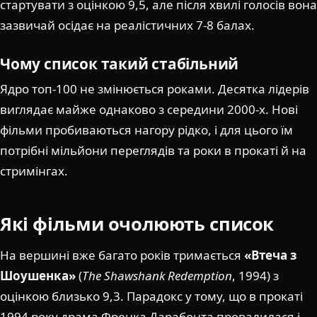
стартувати з оцінкою 9,5, але після хвилі голосів вона
зазвичай осідає на реалістичних 7-8 балах.
Чому список такий стабільний
Ядро топ-100 не змінюється роками. Десятка лідерів
виглядає майже однаково з середини 2000-х. Нові
фільми пробиваються нагору рідко, і для цього їм
потрібні мільйони переглядів та роки в прокаті й на
стримінгах.
Які фільми очолюють список
На вершині вже багато років тримається
«Втеча з
Шоушенка»
(
The Shawshank Redemption
, 1994) з
оцінкою близько 9,3. Парадокс у тому, що в прокаті
1994 року драма Френка Дарабонта провалилася і