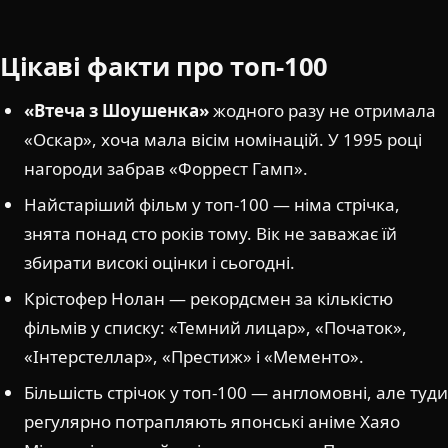
Цікаві факти про топ-100
«Втеча з Шоушенка»
жодного разу не отримала
«Оскар», хоча мала вісім номінацій. У 1995 році
нагороди забрав «Форрест Гамп».
Найстаріший фільм у топ-100 — німа стрічка,
знята понад сто років тому. Вік не заважає їй
збирати високі оцінки і сьогодні.
Крістофер Нолан — рекордсмен за кількістю
фільмів у списку: «Темний лицар», «Початок»,
«Інтерстеллар», «Престиж» і «Мементо».
Більшість стрічок у топ-100 — англомовні, але туди
регулярно потрапляють японські аніме Хаяо