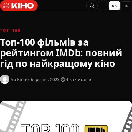
UK
RU
ТОП 100
Топ-100 фільмів за
рейтингом IMDb: повний
гід по найкращому кіно
Pro Kino
·
7 Березня, 2023
·
⏱ 4 хв читання