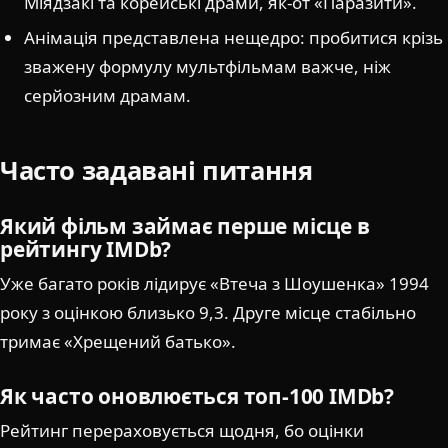
Міядзакі та корейські драми, як-от «Паразити».
Анімація представлена нещедро: пробитися крізь
зважену формулу мультфільмам важче, ніж
серйозним драмам.
Часто задавані питання
Який фільм займає перше місце в
рейтингу IMDb?
Уже багато років лідирує «Втеча з Шоушенка» 1994
року з оцінкою близько 9,3. Друге місце стабільно
тримає «Хрещений батько».
Як часто оновлюється топ-100 IMDb?
Рейтинг перераховується щодня, бо оцінки