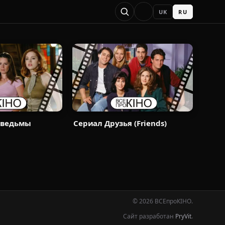
UK
RU
 ведьмы
Сериал Друзья (Friends)
© 2026 ВСЕпроКІНО.
Сайт разработан
PryVit
.