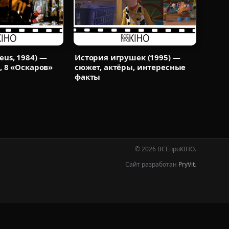
us, 1984) —
История игрушек (1995) —
, 8 «Оскаров»
сюжет, актёры, интересные
факты
© 2026 ВСЕпроКІНО.
Сайт разработан
PryVit
.