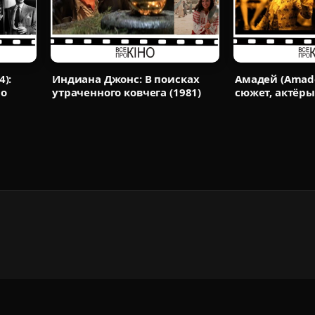
4):
Индиана Джонс: В поисках
Амадей (Amade
 о
утраченного ковчега (1981)
сюжет, актёры