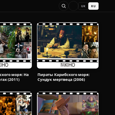
UK
RU
кого моря: На
Пираты Карибского моря:
гах (2011)
Сундук мертвеца (2006)