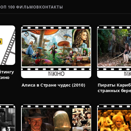
ТОП 100 ФИЛЬМОВ
КОНТАКТЫ
йтингу
кино
Пираты Карибс
Алиса в Стране чудес (2010)
странных бере