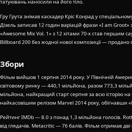
татуювань наносили на його тіло.
Гру Грута знімав каскадер Кріс Конрад у спеціальному
Дізель записав 12 годин варіацій фрази «I am Groot»
«Awesome Mix Vol. 1» з 12 хітами 70-х став першим са
Billboard 200 без жодної нової композиції — продано 
Збори
Фільм вийшов 1 серпня 2014 року. У Північній Америц
світовому ринку — 440,1 мільйона, разом 773,3 міль
мільйона, найкращий старт серпня за всю історію на 
найкасовішим релізом Marvel 2014 року, обігнавши «
Рейтинг IMDb — 8.0 з понад 1,3 мільйона голосів. Ro
від глядачів. Metacritic — 76 балів. Фільм отримав дві