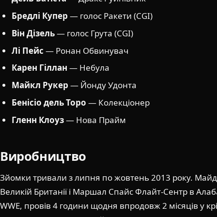
Бредлі Купер
— голос Ракети (CGI)
Він Дізель
— голос Грута (CGI)
Лі Пейс
— Ронан Обвинувач
Карен Гіллан
— Небула
Майкл Рукер
— Йонду Удонта
Бенісіо дель Торо
— Колекціонер
Гленн Клоуз
— Нова Прайм
Виробництво
Зйомки тривали з липня по жовтень 2013 року. Май
Великій Британії і Маршал Спайс Флайт-Сентр в Алаба
WWE, провів 4 години щодня впродовж 2 місяців у кр