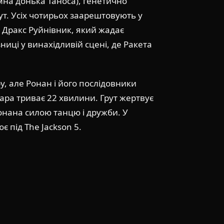
мна донька Таноса), генетично
ут. Усіх чотирьох заарештовують у
т Дракс Руйнівник, який жадає
зниці у винахідливій сцені, де Ракета
у, але Ронан і його послідовники
ара триває 22 хвилини. Грут жертвує
нана силою танцю і дружби. У
 під The Jackson 5.