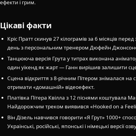
ефекти і грим.
Цікаві факти
Кріс Пратт скинув 27 кілограмів за 6 місяців пер
день з персональним тренером Дюфейн Джонсоно
Танцююча версія Грута у титрах виконана аніма
один уїкенд як жарт — Ганн вирішив залишити сц
Сцена відкриття з 8-річним Пітером знімалася на 
отримати «домашній» відеоефект.
Платівка Пітера Квілла з 12 піснями коштувала Mar
Найдорожчим треком виявився «Hooked on a Feelin
Він Дізель навчився говорити «Я Грут» 1000+ спос
Українські, російські, японські і німецькі версії 