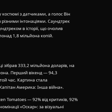
 костюмі з датчиками, а голос Він
 з різними інтонаціями. Саундтрек
ундтреком в історії, що очолив
понад 1,8 мільйона копій.
і зібрав 333,2 мільйона доларів, на
йона. Перший вікенд — 94,3
той час. Картина стала
Капітан Америка: Інша війна».
tten Tomatoes — 92% від критиків, 92%
 номінації «Оскар»: за візуальні