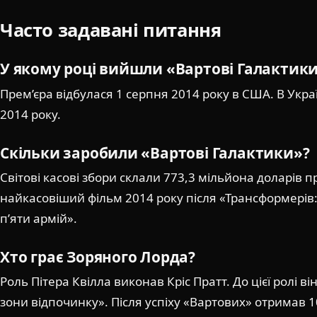
Часто задавані питання
У якому році вийшли «Вартові Галактик
Прем’єра відбулася 1 серпня 2014 року в США. В Укра
2014 року.
Скільки заробили «Вартові Галактики»?
Світові касові збори склали 773,3 мільйона доларів п
найкасовіший фільм 2014 року після «Трансформерів:
п’яти армій».
Хто грає Зоряного Лорда?
Роль Пітера Квілла виконав Кріс Пратт. До цієї ролі ві
зони відпочинку». Після успіху «Вартових» отримав 1