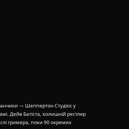
данчики — Шеппертон Студіос у
мі. Дейв Батіста, колишній рестлер
іслі гримера, поки 90 окремих