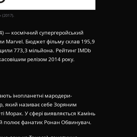
 (2017).
14) — космічний супергеройський
и Marvel. Бюджет фільму склав 195,9
ищили 773,3 мільйона. Рейтинг IMDb
касовішим релізом 2014 року.
дають інопланетні мародери-
тер, який називає себе Зоряним
і Морак. У сфері виявляється Камінь
ий полює фанатик Ронан Обвинувач.