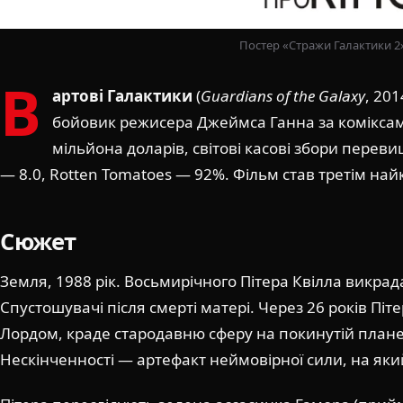
Постер «Стражи Галактики 2»
В
артові Галактики
(
Guardians of the Galaxy
, 20
бойовик режисера Джеймса Ганна за коміксам
мільйона доларів, світові касові збори перев
— 8.0, Rotten Tomatoes — 92%. Фільм став третім най
Сюжет
Земля, 1988 рік. Восьмирічного Пітера Квілла викра
Спустошувачі після смерті матері. Через 26 років Пі
Лордом, краде стародавню сферу на покинутій планет
Нескінченності — артефакт неймовірної сили, на як