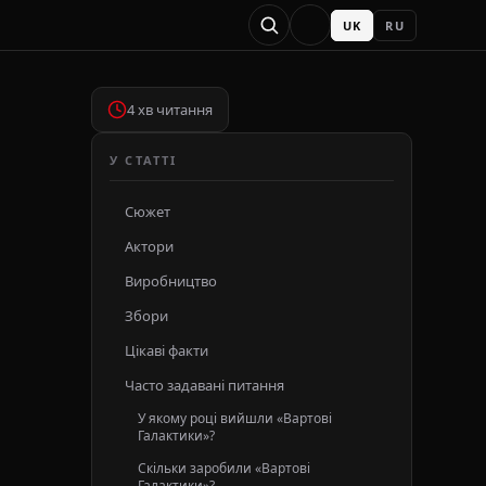
UK
RU
4 хв читання
У СТАТТІ
Сюжет
Актори
Виробництво
Збори
Цікаві факти
Часто задавані питання
У якому році вийшли «Вартові
Галактики»?
Скільки заробили «Вартові
Галактики»?