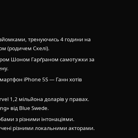
ед зйомками, тренуючись 4 години на
м (родичем Скелі).
тором Шоном Гарґраном самотужки за
ену.
смартфон iPhone 5S — Ганн хотів
vel 1,2 мільйона доларів у правах.
g» від Blue Swede.
обами з різними інтонаціями.
озвучені різними локальними акторами.