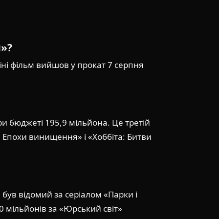
и»?
їні фільм вийшов у прокат 7 серпня
ри бюджеті 195,9 мільйона. Це третій
 Епохи винищення» і «Хоббіта: Битви
н був відомий за серіалом «Парки і
0 мільйонів за «Юрський світ»