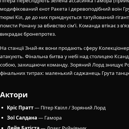
Пітера переслідують зелена ассасинка Гамора (прий
модифікований єнот Ракета і деревоподібний воїн Гр
тюрмі Кіл, де до них приєднується татуйований гіган
помсти Ронану за вбивство сім’ї. Команда втікає з в’я
викрадає бронепротез.
На станції Знай-як вони продають сферу Колекціонер
атакують. Фінальна битва у небі над столицею Ксанд
собою, захищаючи команду. Зоряний Лорд знищує Ро
фінальних титрах: маленький саджанець Грута танцює
Актори
Кріс Пратт
— Пітер Квілл / Зоряний Лорд
Зої Салдана
— Гамора
Дейв Батіста
— Дракс Руйнівник